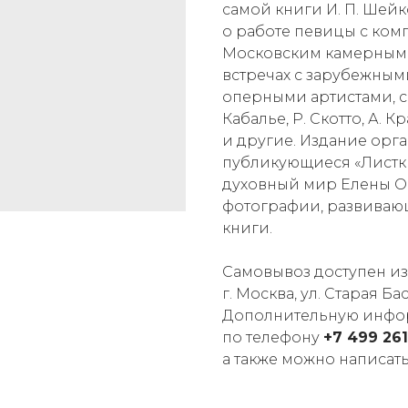
самой книги И. П. Шей
о работе певицы с ком
Московским камерным х
встречах с зарубежны
оперными артистами, ср
Кабалье, Р. Скотто, А. 
и другие. Издание ор
публикующиеся «Листки
духовный мир Елены О
фотографии, развиваю
книги.
Самовывоз доступен и
г. Москва, ул. Старая Басм
Дополнительную инфор
по телефону
+7 499 261
а также можно написать