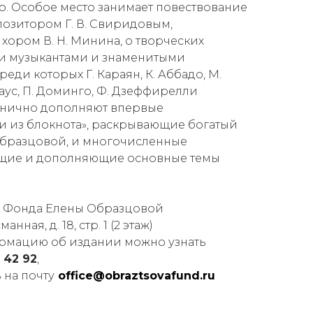
ко. Особое место занимает повествование
позитором Г. В. Свиридовым,
ором В. Н. Минина, о творческих
ми музыкантами и знаменитыми
еди которых Г. Караян, К. Аббадо, М.
Краус, П. Доминго, Ф. Дзеффирелли
ганично дополняют впервые
 из блокнота», раскрывающие богатый
бразцовой, и многочисленные
щие и дополняющие основные темы
з Фонда Елены Образцовой
анная, д. 18, стр. 1 (2 этаж)
мацию об издании можно узнать
 42 92
,
 на почту
office@obraztsovafund.ru