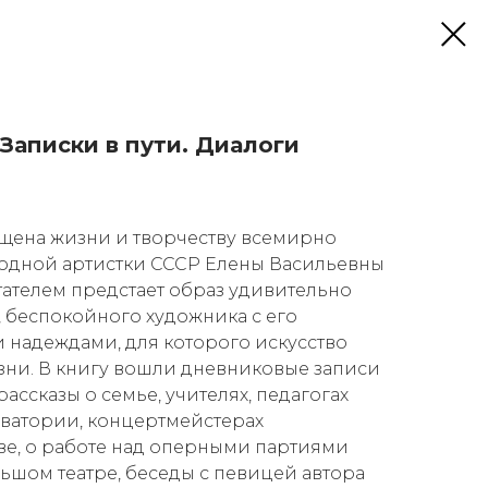
Записки в пути. Диалоги
щена жизни и творчеству всемирно
родной артистки СССР Елены Васильевны
ателем предстает образ удивительно
, беспокойного художника с его
и надеждами, для которого искусство
ни. В книгу вошли дневниковые записи
ассказы о семье, учителях, педагогах
ватории, концертмейстерах
ачаве, о работе над оперными партиями
ьшом театре, беседы с певицей автора