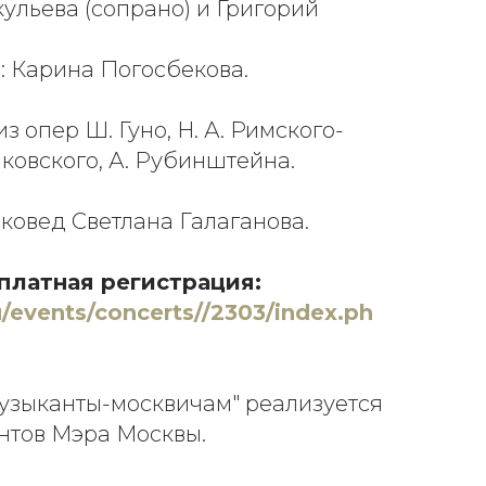
ульева (сопрано) и Григорий
: Карина Погосбекова.
з опер Ш. Гуно, Н. А. Римского-
йковского, А. Рубинштейна.
ковед Светлана Галаганова.
платная регистрация:
/events/concerts//2303/index.ph
узыканты-москвичам" реализуется
нтов Мэра Москвы.