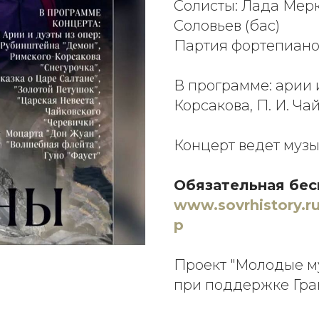
Солисты: Лада Мерк
Соловьев (бас)
Партия фортепиано
В программе: арии и
Корсакова, П. И. Ча
Концерт ведет музы
Обязательная бес
www.sovrhistory.ru
p
Проект "Молодые м
при поддержке Гра