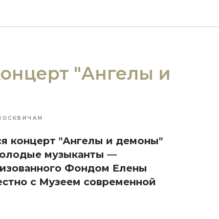
концерт "Ангелы и
МОСКВИЧАМ
ся концерт "Ангелы и демоны"
Молодые музыканты —
низованного Фондом Елены
естно с Музеем современной