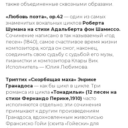
также объединенные сквозными образами.
«Любовь поэта», ор.42
— один из самых
знаменитых вокальных циклов
Роберта
Шумана на стихи Адальберта фон Шамиссо.
Сочинение написано в так называемый «год
песен» (1840), самое счастливое время жизни
композитора, когда он смог, наконец,
соединить свою судьбу с судьбой его музы,
пианистки и композитора Клары Вик.
Исполнитель — Юлия Любимова.
Триптих «Скорбящая маха» Энрике
Гранадоса
— как бы
цикл в цикле
. Три
романса из цикла
«Тонадильи» (12 песен на
стихи Фернандо Перике,1910)
часто
исполняются отдельно; эти сочинения
примыкают к другим произведениям
Гранадоса, вдохновленным живописью
Франсиско Гойи (сюита «Гойески» для