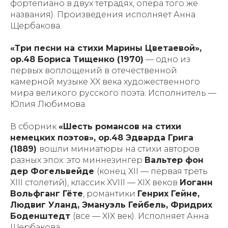
фортепиано в двух тетрадях, опера того же
названия). Произведения исполняет Анна
Щербакова.
«Три песни на стихи Марины Цветаевой»,
ор.48 Бориса Тищенко (1970)
— одно из
первых воплощений в отечественной
камерной музыке XX века художественного
мира великого русского поэта. Исполнитель —
Юлия Любимова.
В сборник
«Шесть романсов на стихи
немецких поэтов», ор.48 Эдварда Грига
(1889)
вошли миниатюры на стихи авторов
разных эпох: это миннезингер
Вальтер фон
дер Фогельвейде
(конец XII — первая треть
XIII столетий), классик XVIII — XIX веков
Иоганн
Вольфганг Гёте
, романтики
Генрих Гейне,
Людвиг Уланд, Эмануэль Гейбель, Фридрих
Боденштедт
(все — XIX век). Исполняет Анна
Щербакова.