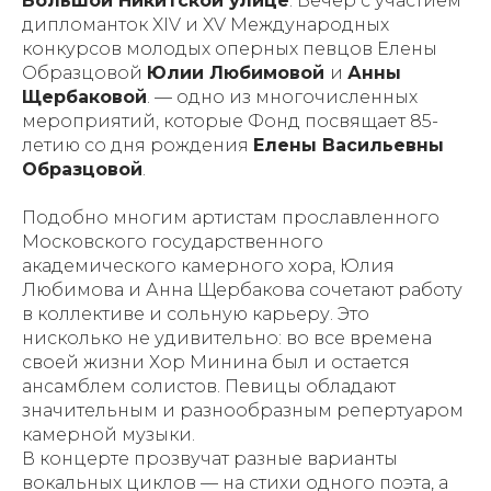
Большой Никитской улице
. Вечер с участием
дипломанток XIV и XV Международных
конкурсов молодых оперных певцов Елены
Образцовой
Юлии Любимовой
и
Анны
Щербаковой
. — одно из многочисленных
мероприятий, которые Фонд посвящает 85-
летию со дня рождения
Елены Васильевны
Образцовой
.
Подобно многим артистам прославленного
Московского государственного
академического камерного хора, Юлия
Любимова и Анна Щербакова сочетают работу
в коллективе и сольную карьеру. Это
нисколько не удивительно: во все времена
своей жизни Хор Минина был и остается
ансамблем солистов. Певицы обладают
значительным и разнообразным репертуаром
камерной музыки.
В концерте прозвучат разные варианты
вокальных циклов — на стихи одного поэта, а